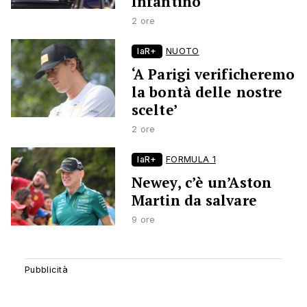
Infantino
2 ore
laR+
NUOTO
‘A Parigi verificheremo
la bontà delle nostre
scelte’
2 ore
laR+
FORMULA 1
Newey, c’è un’Aston
Martin da salvare
9 ore