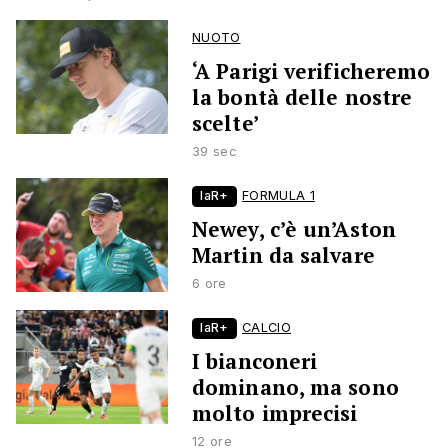
NUOTO
‘A Parigi verificheremo
la bontà delle nostre
scelte’
39 sec
laR+
FORMULA 1
Newey, c’è un’Aston
Martin da salvare
6 ore
laR+
CALCIO
I bianconeri
dominano, ma sono
molto imprecisi
12 ore