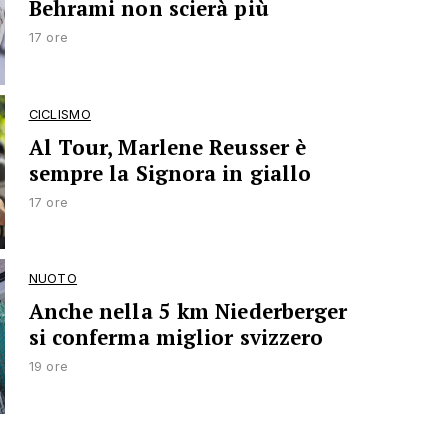
Behrami non scierà più
17 ore
CICLISMO
Al Tour, Marlene Reusser è
sempre la Signora in giallo
17 ore
NUOTO
Anche nella 5 km Niederberger
si conferma miglior svizzero
19 ore