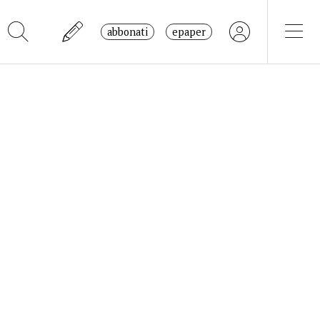
abbonati
epaper