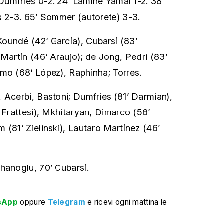
 Dumfries 0-2. 24‘ Lamine Yamal 1-2. 38’
s 2-3. 65’ Sommer (autorete) 3-3.
Koundé (42‘ García), Cubarsí (83’
 Martín (46‘ Araujo); de Jong, Pedri (83’
mo (68‘ López), Raphinha; Torres.
 Acerbi, Bastoni; Dumfries (81’ Darmian),
‘ Frattesi), Mkhitaryan, Dimarco (56’
 (81‘ Zielinski), Lautaro Martínez (46’
lhanoglu, 70’ Cubarsí.
sApp
oppure
Telegram
e ricevi ogni mattina le