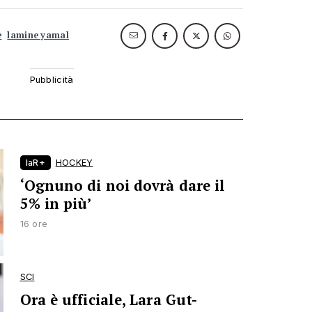
e
lamine yamal
laR+
HOCKEY
‘Ognuno di noi dovrà dare il
5% in più’
16 ore
SCI
Ora è ufficiale, Lara Gut-