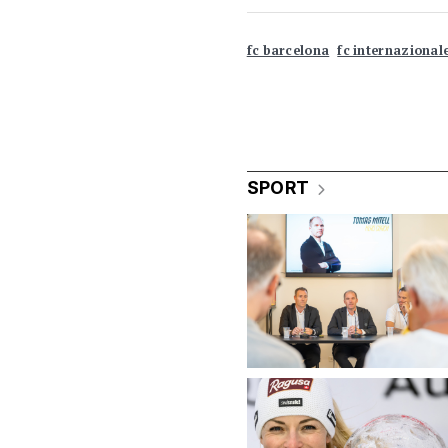
fc barcelona
fc internazional
SPORT