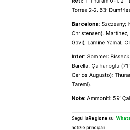
Reti:
1‘ Thuram 0-1. 21’
Torres 2-2. 63‘ Dumfrie
Barcelona
: Szczesny; 
Christensen), Martínez,
Gavi); Lamine Yamal, Ol
Inter
: Sommer; Bisseck,
Barella, Çalhanoglu (71
Carlos Augusto); Thuram
Taremi).
Note
: Ammoniti: 59‘ Ça
Segui
laRegione
su:
What
notizie principali