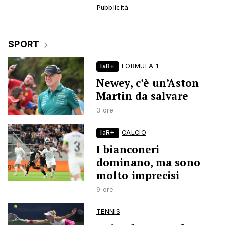
SPORT
laR+
FORMULA 1
Newey, c’è un’Aston
Martin da salvare
3 ore
laR+
CALCIO
I bianconeri
dominano, ma sono
molto imprecisi
9 ore
TENNIS