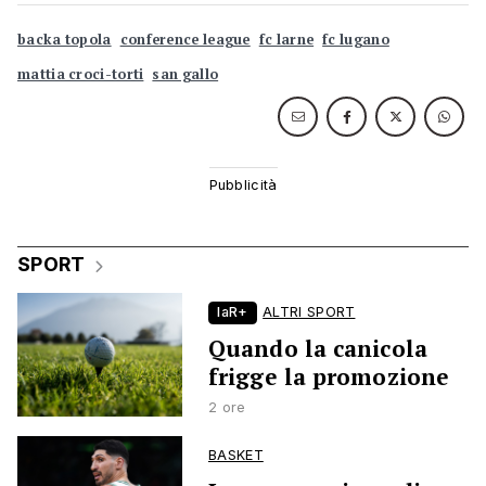
backa topola
conference league
fc larne
fc lugano
mattia croci-torti
san gallo
SPORT
laR+
ALTRI SPORT
Quando la canicola
frigge la promozione
2 ore
BASKET