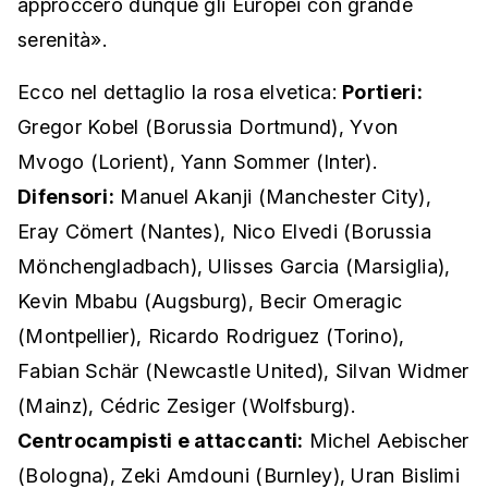
approccerò dunque gli Europei con grande
serenità».
Ecco nel dettaglio la rosa elvetica:
Portieri:
Gregor Kobel (Borussia Dortmund), Yvon
Mvogo (Lorient), Yann Sommer (Inter).
Difensori:
Manuel Akanji (Manchester City),
Eray Cömert (Nantes), Nico Elvedi (Borussia
Mönchengladbach), Ulisses Garcia (Marsiglia),
Kevin Mbabu (Augsburg), Becir Omeragic
(Montpellier), Ricardo Rodriguez (Torino),
Fabian Schär (Newcastle United), Silvan Widmer
(Mainz), Cédric Zesiger (Wolfsburg).
Centrocampisti e attaccanti:
Michel Aebischer
(Bologna), Zeki Amdouni (Burnley), Uran Bislimi