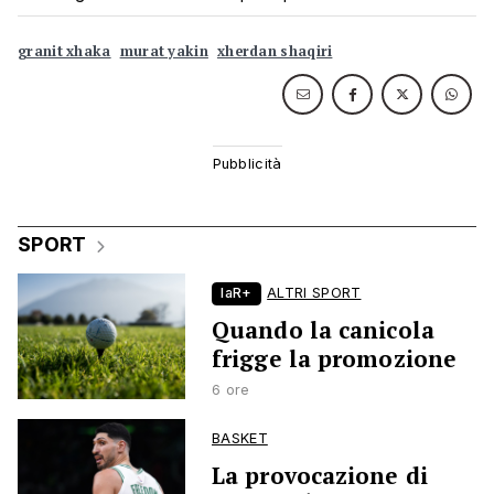
granit xhaka
murat yakin
xherdan shaqiri
SPORT
laR+
ALTRI SPORT
Quando la canicola
frigge la promozione
6 ore
BASKET
La provocazione di