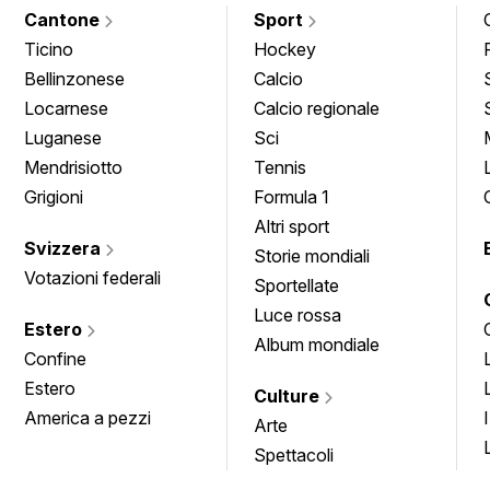
Cantone
Sport
Ticino
Hockey
Bellinzonese
Calcio
Locarnese
Calcio regionale
Luganese
Sci
Mendrisiotto
Tennis
Grigioni
Formula 1
Altri sport
Svizzera
Storie mondiali
Votazioni federali
Sportellate
Luce rossa
Estero
Album mondiale
Confine
Estero
Culture
America a pezzi
Arte
Spettacoli