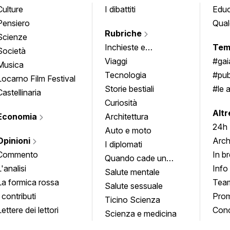
Culture
I dibattiti
Edu
Pensiero
Qual
Rubriche
Scienze
Inchieste e
Tem
Società
approfondimenti
Viaggi
#ga
Musica
Tecnologia
#pub
Locarno Film Festival
Storie bestiali
#le 
Castellinaria
Curiosità
info
Altr
Economia
Architettura
24h
Auto e moto
Opinioni
Arch
I diplomati
Commento
In b
Quando cade un
L'analisi
Info
quadro
Salute mentale
La formica rossa
Tea
Salute sessuale
I contributi
Prom
Ticino Scienza
Lettere dei lettori
Conc
Scienza e medicina