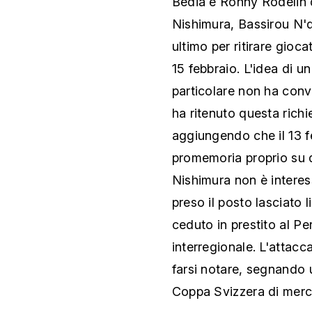
Bedia e Ronny Rodelin 
Nishimura, Bassirou N'd
ultimo per ritirare giocat
15 febbraio. L'idea di u
particolare non ha conv
ha ritenuto questa rich
aggiungendo che il 13 fe
promemoria proprio su 
Nishimura non è interes
preso il posto lasciato 
ceduto in prestito al P
interregionale. L'attac
farsi notare, segnando un
Coppa Svizzera di merco