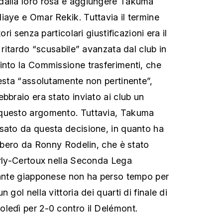
dalla loro rosa e aggiungere Takuma
iaye e Omar Rekik. Tuttavia il termine
ori senza particolari giustificazioni era il
n ritardo “scusabile” avanzata dal club in
into la Commissione trasferimenti, che
iesta “assolutamente non pertinente”,
bbraio era stato inviato ai club un
questo argomento. Tuttavia, Takuma
sato da questa decisione, in quanto ha
libero da Ronny Rodelin, che è stato
erly-Certoux nella Seconda Lega
cante giapponese non ha perso tempo per
 gol nella vittoria dei quarti di finale di
ledì per 2-0 contro il Delémont.