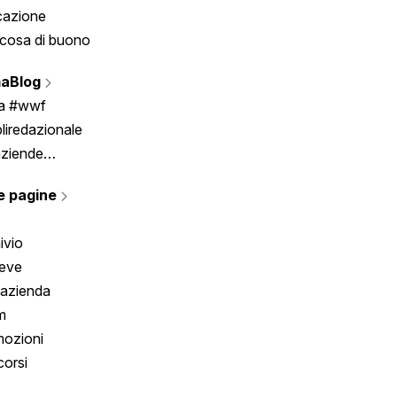
cazione
Tombola
cosa di buono
Fumetto
Vignette
aBlog
Scrivici
ia #wwf
liredazionale
aziende
rmano
e pagine
ivio
reve
 azienda
m
ozioni
orsi