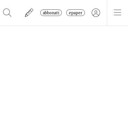
abbonati
epaper