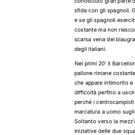
conosciuto gran parte d
sfida con gli spagnoli. G
e se gli spagnoli eserc
costante ma non riescon
scarsa vena dei blaugra
degli italiani.
Nei primi 20’ il Barcell
pallone rimane costant
che appare intimorito e
difficoltà perfino a usci
perché i centrocampisti
marcatura a uomo sugli 
Soltanto verso la mezz’or
iniziative delle due squ