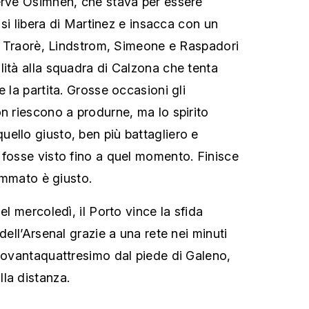
erve Osimhen, che stava per essere
o si libera di Martinez e insacca con un
 di Traorè, Lindstrom, Simeone e Raspadori
lità alla squadra di Calzona che tenta
e la partita. Grosse occasioni gli
on riescono a produrne, ma lo spirito
ello giusto, ben più battagliero e
 fosse visto fino a quel momento. Finisce
sommato è giusto.
el mercoledì, il Porto vince la sfida
dell’Arsenal grazie a una rete nei minuti
 novantaquattresimo dal piede di Galeno,
la distanza.