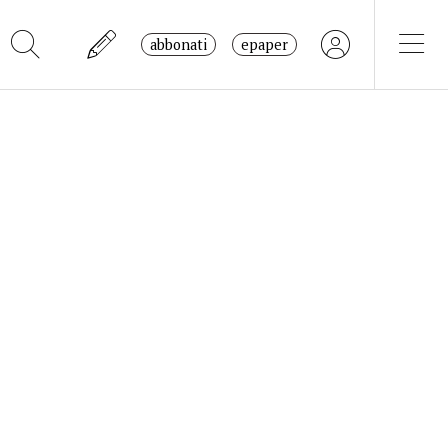
abbonati
epaper