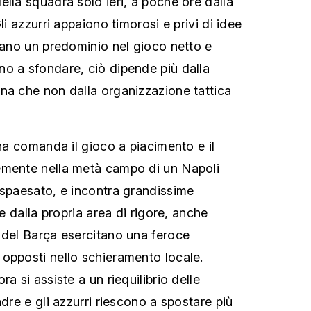
ella squadra solo ieri, a poche ore dalla
li azzurri appaiono timorosi e privi di idee
itano un predominio nel gioco netto e
o a sfondare, ciò dipende più dalla
na che non dalla organizzazione tattica
ona comanda il gioco a piacimento e il
emente nella metà campo di un Napoli
 spaesato, e incontra grandissime
re dalla propria area di rigore, anche
 del Barça esercitano una feroce
opposti nello schieramento locale.
a si assiste a un riequilibrio delle
adre e gli azzurri riescono a spostare più