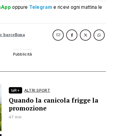
sApp
oppure
Telegram
e ricevi ogni mattina le
fc barcellona
laR+
ALTRI SPORT
Quando la canicola frigge la
promozione
47 min