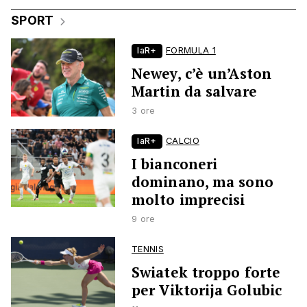
SPORT
laR+
FORMULA 1
Newey, c’è un’Aston
Martin da salvare
3 ore
laR+
CALCIO
I bianconeri
dominano, ma sono
molto imprecisi
9 ore
TENNIS
Swiatek troppo forte
per Viktorija Golubic