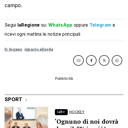
campo.
Segui
laRegione
su:
WhatsApp
oppure
Telegram
e
ricevi ogni mattina le notizie principali
fc lugano
ignacio aliseda
SPORT
laR+
HOCKEY
‘Ognuno di noi dovrà