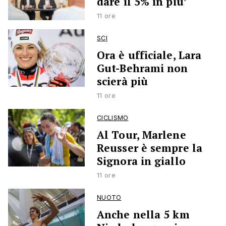
dare il 5% in più’
11 ore
SCI
Ora è ufficiale, Lara
Gut-Behrami non
scierà più
11 ore
CICLISMO
Al Tour, Marlene
Reusser è sempre la
Signora in giallo
11 ore
NUOTO
Anche nella 5 km