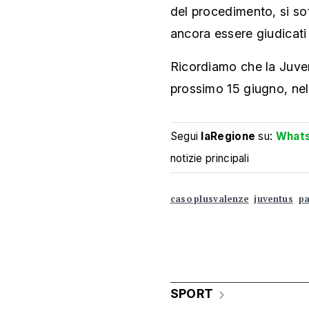
del procedimento, si sot
ancora essere giudicati 
Ricordiamo che la Juven
prossimo 15 giugno, nel 
Segui
laRegione
su:
What
notizie principali
caso plusvalenze
juventus
pa
SPORT