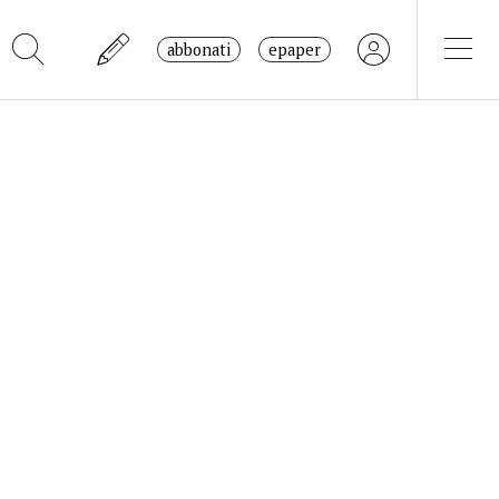
abbonati
epaper