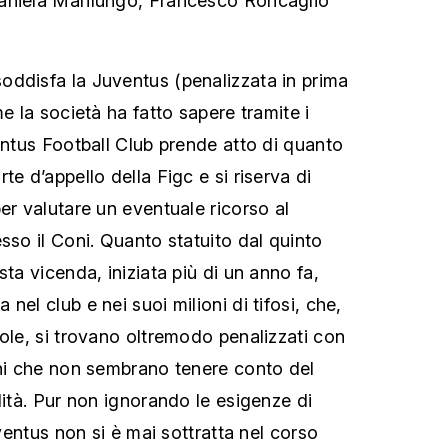
aniela Marilungo, Francesco Roncaglio
ddisfa la Juventus (penalizzata in prima
me la società ha fatto sapere tramite i
entus Football Club prende atto di quanto
te d’appello della Figc e si riserva di
er valutare un eventuale ricorso al
sso il Coni. Quanto statuito dal quinto
sta vicenda, iniziata più di un anno fa,
nel club e nei suoi milioni di tifosi, che,
gole, si trovano oltremodo penalizzati con
oni che non sembrano tenere conto del
lità. Pur non ignorando le esigenze di
uventus non si è mai sottratta nel corso