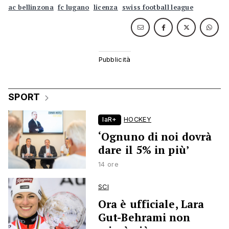
ac bellinzona
fc lugano
licenza
swiss football league
SPORT
laR+
HOCKEY
‘Ognuno di noi dovrà
dare il 5% in più’
14 ore
SCI
Ora è ufficiale, Lara
Gut-Behrami non