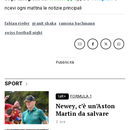
ricevi ogni mattina le notizie principali
fabian rieder
granit xhaka
ramona bachmann
swiss football night
SPORT
laR+
FORMULA 1
Newey, c’è un’Aston
Martin da salvare
2 ore