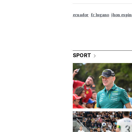
ecuador
fc lugano
jhon espi
SPORT