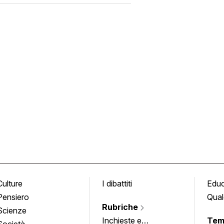
Culture
I dibattiti
Edu
Pensiero
Qual
Rubriche
Scienze
Inchieste e
Tem
Società