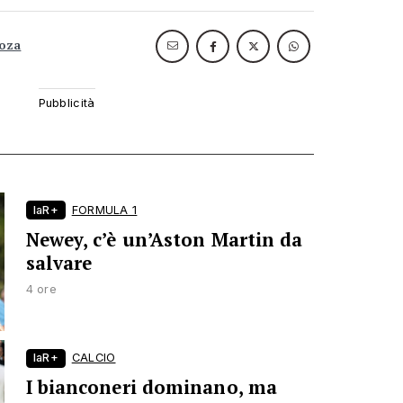
noza
laR+
FORMULA 1
Newey, c’è un’Aston Martin da
salvare
4 ore
laR+
CALCIO
I bianconeri dominano, ma