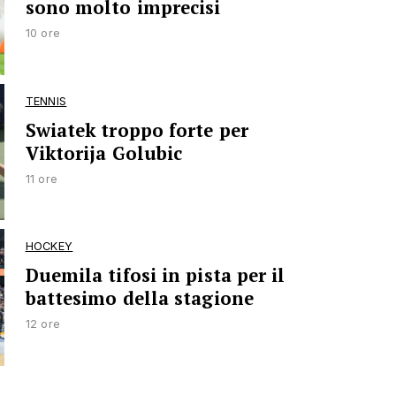
sono molto imprecisi
10 ore
TENNIS
Swiatek troppo forte per
Viktorija Golubic
11 ore
HOCKEY
Duemila tifosi in pista per il
battesimo della stagione
12 ore