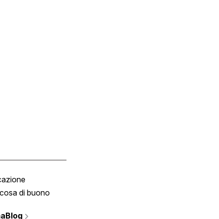
cazione
Tombola
cosa di buono
Fumetto
Vignette
aBlog
Scrivici