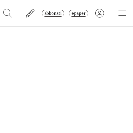
abbonati
epaper