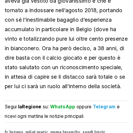
aveva già vestito da giovanissimo e che è
tornato a indossare nell’agosto 2018, portando
con sé l’inestimabile bagaglio d’esperienza
accumulato in particolare in Belgio (dove ha
vinto e totalizzando pure lui oltre cento presenze
in bianconero. Ora ha però deciso, a 38 anni, di
dire basta con il calcio giocato e per questo è
stato salutato con un riconoscimento speciale,
in attesa di capire se il distacco sarà totale o se
per lui ci sarà un ruolo all’interno della società.
Segui
laRegione
su:
WhatsApp
oppure
Telegram
e
ricevi ogni mattina le notizie principali
fc lugano
mijat maric
numa lavanchy
sandi lovric