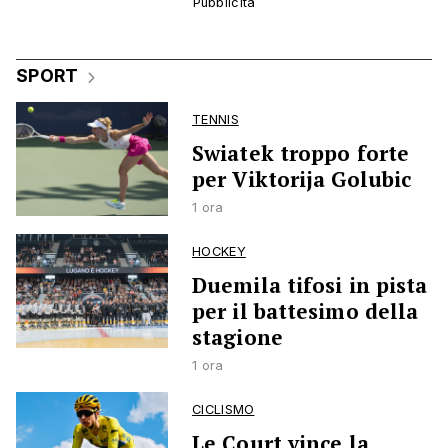
SPORT
TENNIS
Swiatek troppo forte
per Viktorija Golubic
1 ora
HOCKEY
Duemila tifosi in pista
per il battesimo della
stagione
1 ora
CICLISMO
Le Court vince la