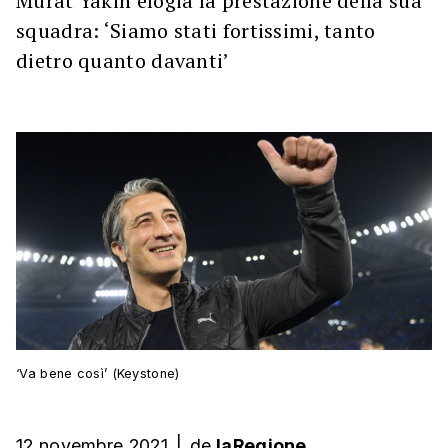
Murat Yakin elogia la prestazione della sua
squadra: ‘Siamo stati fortissimi, tanto
dietro quanto davanti’
‘Va bene così’ (Keystone)
12 novembre 2021
|
de
laRegione