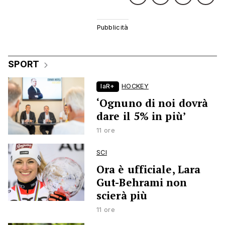
SPORT
laR+
HOCKEY
‘Ognuno di noi dovrà
dare il 5% in più’
11 ore
SCI
Ora è ufficiale, Lara
Gut-Behrami non
scierà più
11 ore