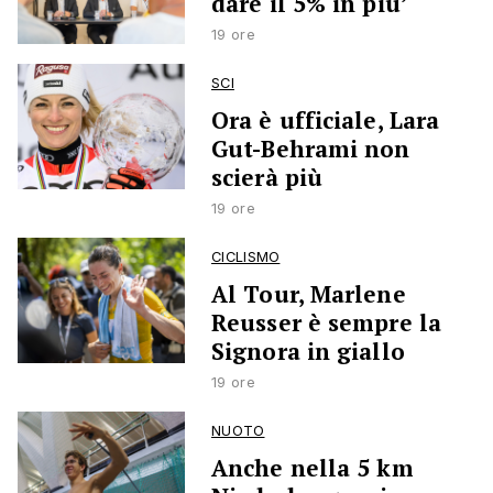
dare il 5% in più’
19 ore
SCI
Ora è ufficiale, Lara
Gut-Behrami non
scierà più
19 ore
CICLISMO
Al Tour, Marlene
Reusser è sempre la
Signora in giallo
19 ore
NUOTO
Anche nella 5 km