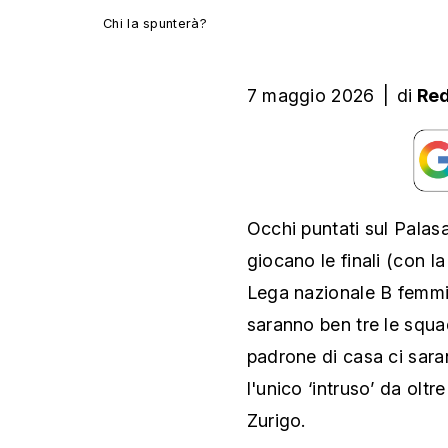
Chi la spunterà?
7 maggio 2026
|
di
Red
Occhi puntati sul Pala
giocano le finali (con l
Lega nazionale B femmin
saranno ben tre le squad
padrone di casa ci sara
l'unico ‘intruso’ da olt
Zurigo.