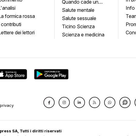
Quando cade un
L'analisi
Info
quadro
Salute mentale
La formica rossa
Tea
Salute sessuale
I contributi
Prom
Ticino Scienza
Lettere dei lettori
Conc
Scienza e medicina
privacy
ress SA, Tutti i diritti riservati