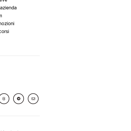
 azienda
m
ozioni
orsi