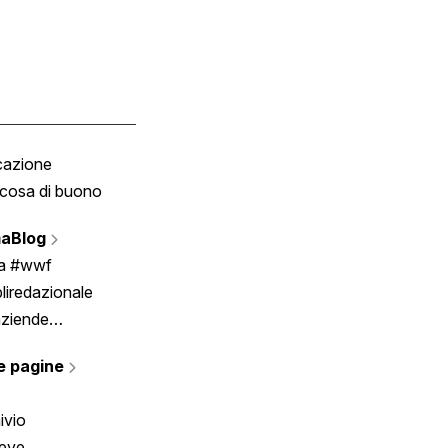
cazione
Tombola
cosa di buono
Fumetto
Vignette
aBlog
Scrivici
ia #wwf
liredazionale
aziende
rmano
e pagine
ivio
reve