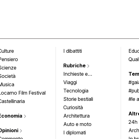
Culture
I dibattiti
Edu
Pensiero
Qual
Rubriche
Scienze
Inchieste e
Tem
Società
approfondimenti
Viaggi
#ga
Musica
Tecnologia
#pub
Locarno Film Festival
Storie bestiali
#le 
Castellinaria
Curiosità
info
Altr
Economia
Architettura
24h
Auto e moto
Opinioni
Arch
I diplomati
Commento
In b