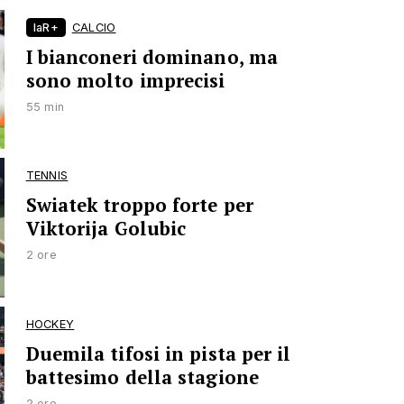
laR+
CALCIO
I bianconeri dominano, ma
sono molto imprecisi
55 min
TENNIS
Swiatek troppo forte per
Viktorija Golubic
2 ore
HOCKEY
Duemila tifosi in pista per il
battesimo della stagione
2 ore