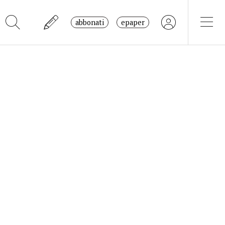
abbonati
epaper