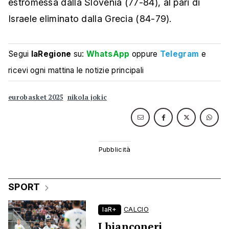
estromessa dalla Slovenia (77-84), al pari di
Israele eliminato dalla Grecia (84-79).
Segui
laRegione
su:
WhatsApp
oppure
Telegram
e
ricevi ogni mattina le notizie principali
eurobasket 2025
nikola jokic
SPORT
laR+
CALCIO
I bianconeri