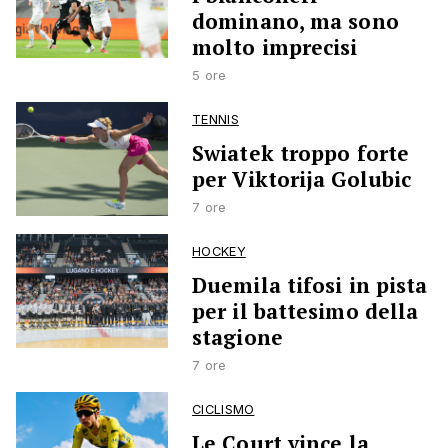
dominano, ma sono
molto imprecisi
5 ore
TENNIS
Swiatek troppo forte
per Viktorija Golubic
7 ore
HOCKEY
Duemila tifosi in pista
per il battesimo della
stagione
7 ore
CICLISMO
Le Court vince la