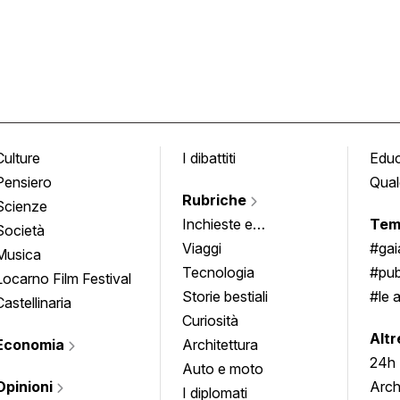
Culture
I dibattiti
Edu
Pensiero
Qual
Rubriche
Scienze
Inchieste e
Tem
Società
approfondimenti
Viaggi
#ga
Musica
Tecnologia
#pub
Locarno Film Festival
Storie bestiali
#le 
Castellinaria
Curiosità
info
Altr
Economia
Architettura
24h
Auto e moto
Opinioni
Arch
I diplomati