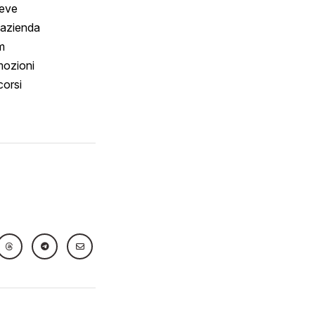
reve
 azienda
m
ozioni
orsi