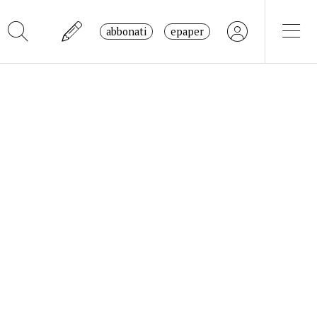
abbonati
epaper