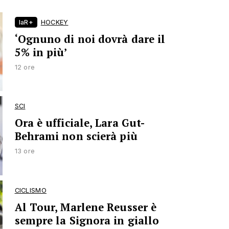
laR+
HOCKEY
‘Ognuno di noi dovrà dare il
5% in più’
12 ore
SCI
Ora è ufficiale, Lara Gut-
Behrami non scierà più
13 ore
CICLISMO
Al Tour, Marlene Reusser è
sempre la Signora in giallo