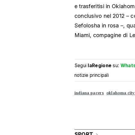
e trasferitisi in Oklaho
conclusivo nel 2012 – c
Sefolosha in rosa –, qu
Miami, compagine di L
Segui
laRegione
su:
What
notizie principali
indiana pacers
oklahoma city
SPORT