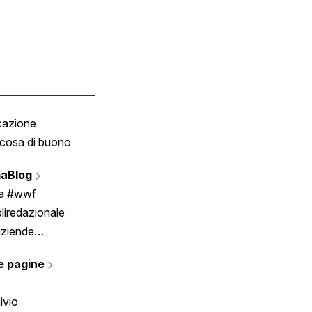
cazione
Tombola
cosa di buono
Fumetto
Vignette
aBlog
Scrivici
ia #wwf
liredazionale
aziende
rmano
e pagine
ivio