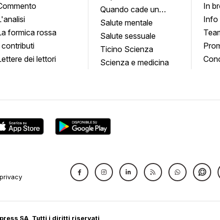
Commento
In b
Quando cade un
L'analisi
Info
quadro
Salute mentale
La formica rossa
Tea
Salute sessuale
I contributi
Prom
Ticino Scienza
Lettere dei lettori
Conc
Scienza e medicina
privacy
ress SA, Tutti i diritti riservati