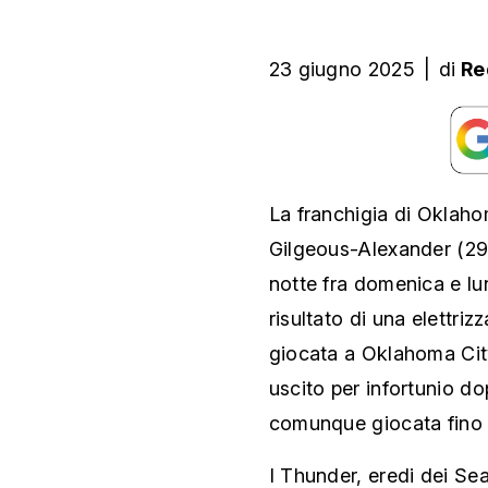
23 giugno 2025
|
di
Re
La franchigia di Oklah
Gilgeous-Alexander (29 p
notte fra domenica e lun
risultato di una elettri
giocata a Oklahoma City.
uscito per infortunio do
comunque giocata fino 
I Thunder, eredi dei Se