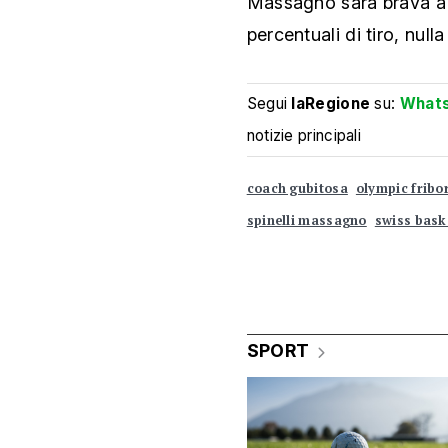
Massagno sarà brava a p
percentuali di tiro, nulla
Segui
laRegione
su:
What
notizie principali
coach gubitosa
olympic fribo
spinelli massagno
swiss bask
SPORT