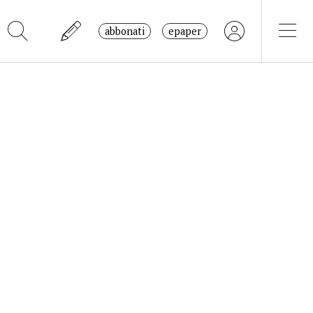
abbonati
epaper