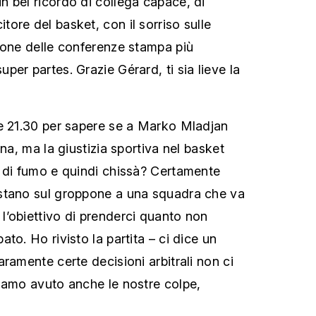
 bel ricordo di collega capace, di
ore del basket, con il sorriso sulle
ione delle conferenze stampa più
er partes. Grazie Gérard, ti sia lieve la
e 21.30 per sapere se a Marko Mladjan
ena, ma la giustizia sportiva nel basket
 di fumo e quindi chissà? Certamente
stano sul groppone a una squadra che va
’obiettivo di prenderci quanto non
to. Ho rivisto la partita – ci dice un
ramente certe decisioni arbitrali non ci
iamo avuto anche le nostre colpe,