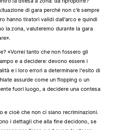
ntro la difesa a zona: da riproporre?
situazione di gara perché non c’è sempre
oro hanno tiratori validi dall’arco e quindi
 la zona, valuteremo durante la gara
are».
re? «Vorrei tanto che non fossero gli
n campo e a decidere: devono essere i
lità e i loro errori a determinare l'esito di
chiate assurde come un flopping o un
mente fuori luogo, a decidere una contesa
o e cioè che non ci siano recriminazioni.
 i dettagli che alla fine decidono, se