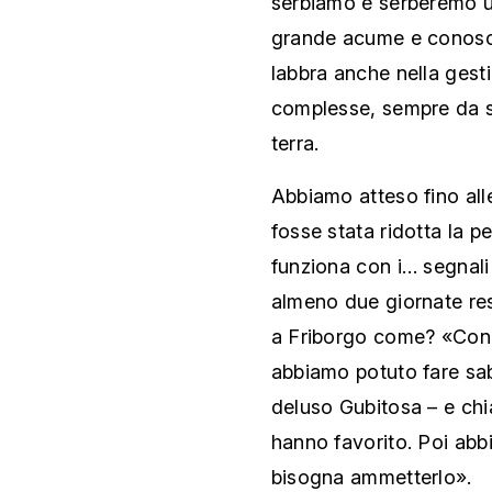
serbiamo e serberemo un
grande acume e conoscit
labbra anche nella gest
complesse, sempre da sup
terra.
Abbiamo atteso fino all
fosse stata ridotta la p
funziona con i… segnali
almeno due giornate re
a Friborgo come? «Con l
abbiamo potuto fare saba
deluso Gubitosa – e chia
hanno favorito. Poi abb
bisogna ammetterlo».