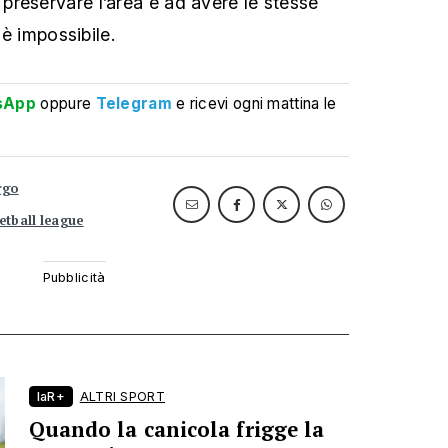
reservare l’area e ad avere le stesse
 è impossibile.
sApp
oppure
Telegram
e ricevi ogni mattina le
rgo
etball league
laR+
ALTRI SPORT
Quando la canicola frigge la