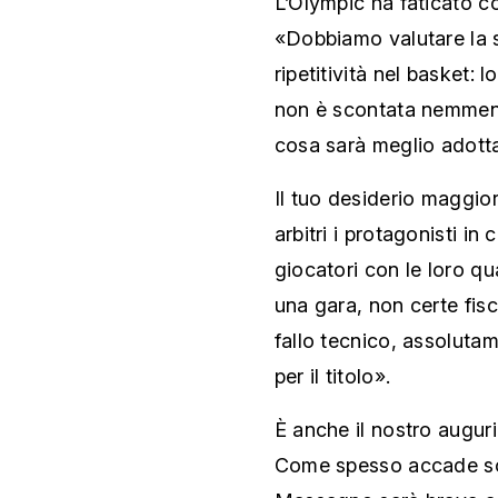
L’Olympic ha faticato co
«Dobbiamo valutare la 
ripetitività nel basket: l
non è scontata nemmeno
cosa sarà meglio adott
Il tuo desiderio maggio
arbitri i protagonisti i
giocatori con le loro qua
una gara, non certe fis
fallo tecnico, assoluta
per il titolo».
È anche il nostro auguri
Come spesso accade sono