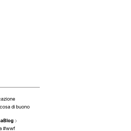
cazione
Tombola
cosa di buono
Fumetto
Vignette
aBlog
Scrivici
ia #wwf