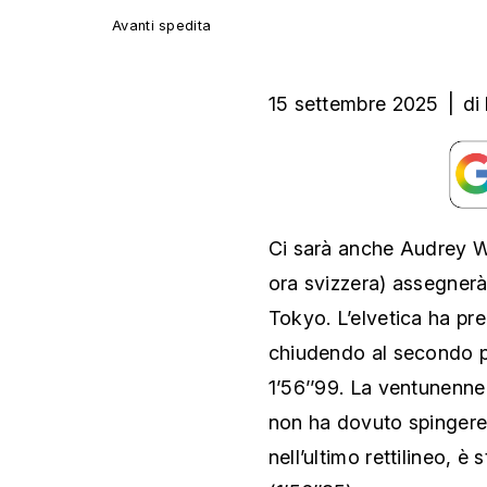
Avanti spedita
15 settembre 2025
|
di
Ci sarà anche Audrey We
ora svizzera) assegnerà
Tokyo. L’elvetica ha pre
chiudendo al secondo po
1’56’’99. La ventunenne
non ha dovuto spingere t
nell’ultimo rettilineo, è