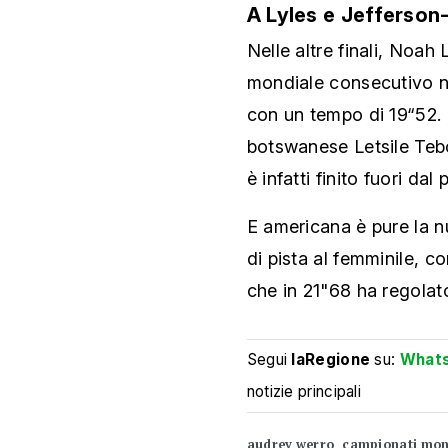
A Lyles e Jefferso
Nelle altre finali, Noah 
mondiale consecutivo ne
con un tempo di 19“52. I
botswanese Letsile Tebo
è infatti finito fuori da
E americana è pure la 
di pista al femminile, 
che in 21"68 ha regolato
Segui
laRegione
su:
What
notizie principali
audrey werro
campionati mon