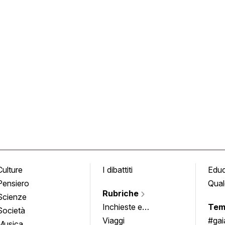
Culture
I dibattiti
Edu
Pensiero
Qual
Rubriche
Scienze
Inchieste e
Tem
Società
approfondimenti
Viaggi
#ga
Musica