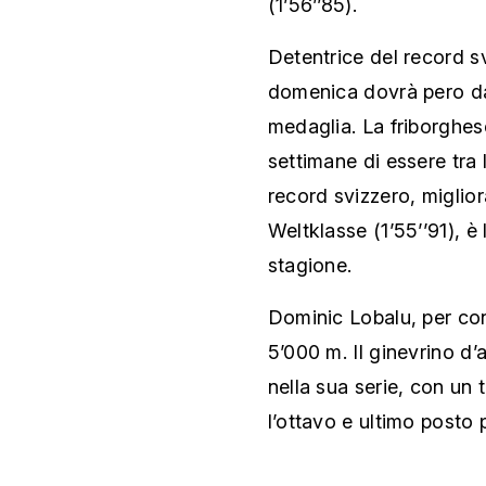
(1’56’’85).
Detentrice del record 
domenica dovrà pero da
medaglia. La friborghe
settimane di essere tra l
record svizzero, miglior
Weltklasse (1’55’’91), è 
stagione.
Dominic Lobalu, per con
5’000 m. Il ginevrino d’
nella sua serie, con un
l’ottavo e ultimo posto 