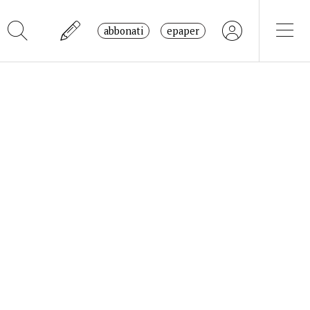
abbonati
epaper