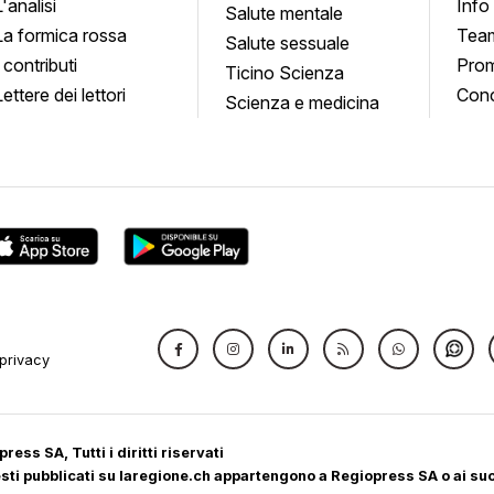
L'analisi
Info
quadro
Salute mentale
La formica rossa
Tea
Salute sessuale
I contributi
Prom
Ticino Scienza
Lettere dei lettori
Conc
Scienza e medicina
privacy
ress SA, Tutti i diritti riservati
 testi pubblicati su laregione.ch appartengono a Regiopress SA o ai suoi