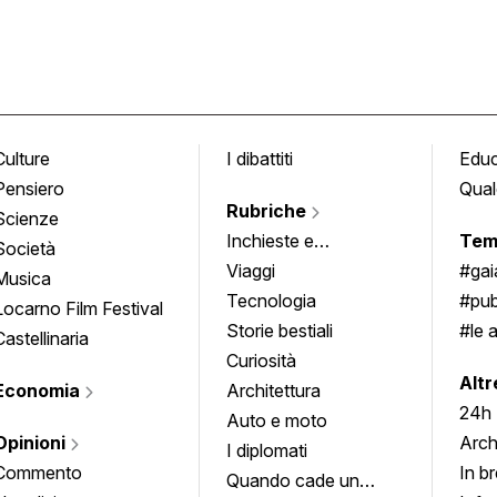
Culture
I dibattiti
Edu
Pensiero
Qual
Rubriche
Scienze
Inchieste e
Tem
Società
approfondimenti
Viaggi
#ga
Musica
Tecnologia
#pub
Locarno Film Festival
Storie bestiali
#le 
Castellinaria
Curiosità
info
Altr
Economia
Architettura
24h
Auto e moto
Opinioni
Arch
I diplomati
Commento
In b
Quando cade un