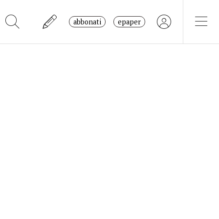
abbonati
epaper