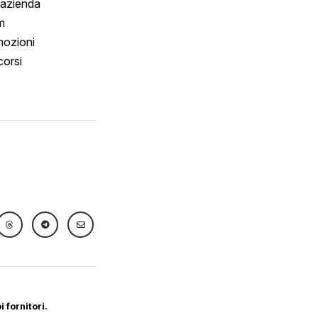
 azienda
m
ozioni
orsi
 fornitori.