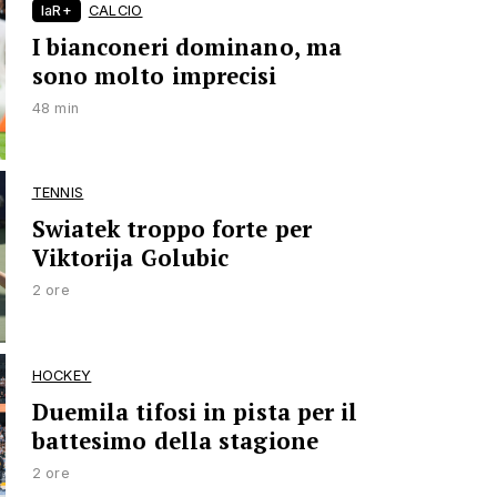
laR+
CALCIO
I bianconeri dominano, ma
sono molto imprecisi
48 min
TENNIS
Swiatek troppo forte per
Viktorija Golubic
2 ore
HOCKEY
Duemila tifosi in pista per il
battesimo della stagione
2 ore