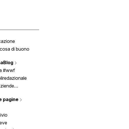
cazione
Tombola
cosa di buono
Fumetto
Vignette
aBlog
Scrivici
ia #wwf
liredazionale
aziende
rmano
e pagine
ivio
reve