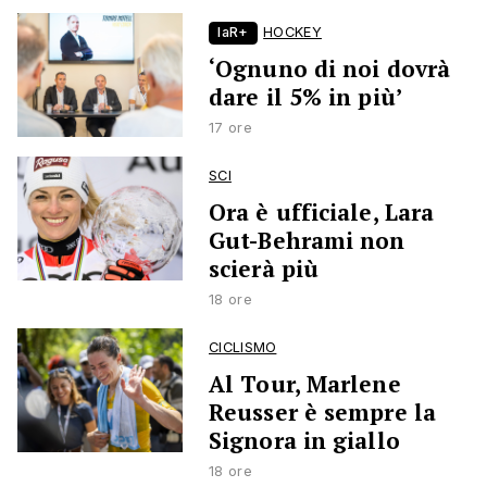
laR+
HOCKEY
‘Ognuno di noi dovrà
dare il 5% in più’
17 ore
SCI
Ora è ufficiale, Lara
Gut-Behrami non
scierà più
18 ore
CICLISMO
Al Tour, Marlene
Reusser è sempre la
Signora in giallo
18 ore