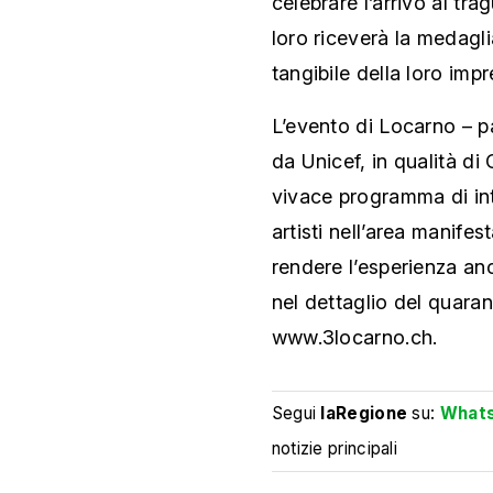
celebrare l’arrivo al tr
loro riceverà la medagli
tangibile della loro impr
L’evento di Locarno – p
da Unicef, in qualità di 
vivace programma di int
artisti nell’area manife
rendere l’esperienza an
nel dettaglio del quaran
www.3locarno.ch.
Segui
laRegione
su:
What
notizie principali