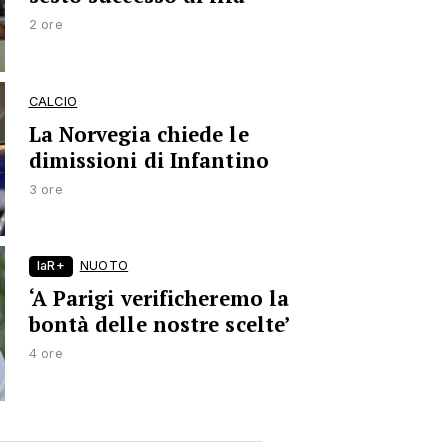
2 ore
CALCIO
La Norvegia chiede le
dimissioni di Infantino
3 ore
laR+
NUOTO
‘A Parigi verificheremo la
bontà delle nostre scelte’
4 ore