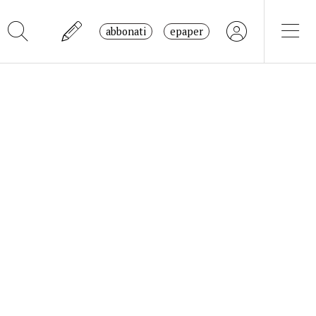
abbonati
epaper