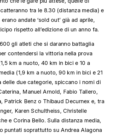
nto che le gare più attese, quelle di
atteranno tra le 8.30 (distanza media) e
, erano andate ‘sold out’ già ad aprile,
icipo rispetto all’edizione di un anno fa.
’600 gli atleti che si daranno battaglia
per contendersi la vittoria nella prova
(1,5 km a nuoto, 40 km in bici e 10 a
media (1,9 km a nuoto, 90 km in bici e 21
a delle due categorie, spiccano i nomi di
aterina, Manuel Arnold, Fabio Tallero,
a, Patrick Benz o Thibaud Decurnex e, tra
nger, Karen Schultheiss, Christelle
he e Corina Bello. Sulla distanza media,
no puntati soprattutto su Andrea Alagona