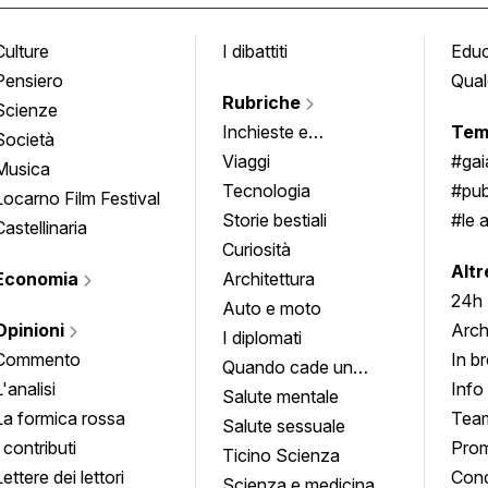
Culture
I dibattiti
Edu
Pensiero
Qual
Rubriche
Scienze
Inchieste e
Tem
Società
approfondimenti
Viaggi
#ga
Musica
Tecnologia
#pub
Locarno Film Festival
Storie bestiali
#le 
Castellinaria
Curiosità
info
Altr
Economia
Architettura
24h
Auto e moto
Opinioni
Arch
I diplomati
Commento
In b
Quando cade un
L'analisi
Info
quadro
Salute mentale
La formica rossa
Tea
Salute sessuale
I contributi
Prom
Ticino Scienza
Lettere dei lettori
Conc
Scienza e medicina