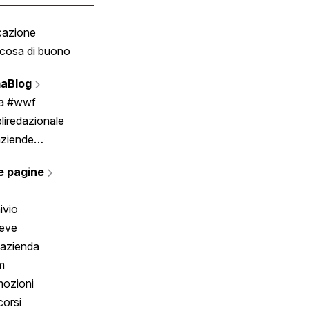
cazione
Tombola
cosa di buono
Fumetto
Vignette
aBlog
Scrivici
ia #wwf
liredazionale
aziende
rmano
e pagine
ivio
reve
 azienda
m
ozioni
orsi