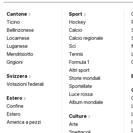
Cantone
Sport
Ticino
Hockey
Bellinzonese
Calcio
Locarnese
Calcio regionale
Luganese
Sci
Mendrisiotto
Tennis
Grigioni
Formula 1
Altri sport
Svizzera
Storie mondiali
Votazioni federali
Sportellate
Luce rossa
Estero
Album mondiale
Confine
Estero
Culture
America a pezzi
Arte
Spettacoli