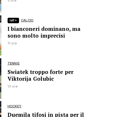
5 ore
laR+
CALCIO
I bianconeri dominano, ma
sono molto imprecisi
11 ore
TENNIS
Swiatek troppo forte per
Viktorija Golubic
13 ore
HOCKEY
Duemila tifosi in pista per il