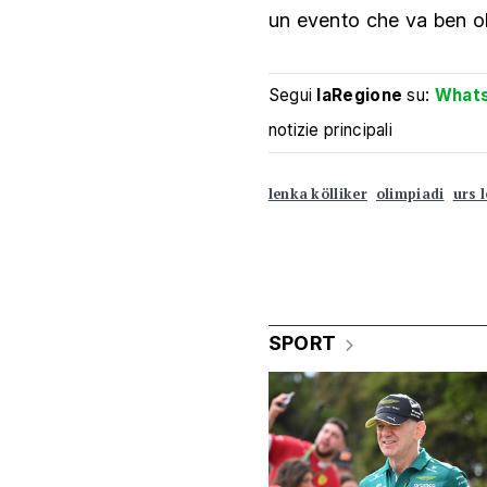
un evento che va ben ol
Segui
laRegione
su:
What
notizie principali
lenka kölliker
olimpiadi
urs 
SPORT