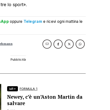
tre lo sport».
sApp
oppure
Telegram
e ricevi ogni mattina le
lehmann
laR+
FORMULA 1
Newey, c’è un’Aston Martin da
salvare