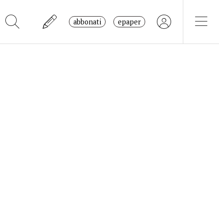
abbonati
epaper