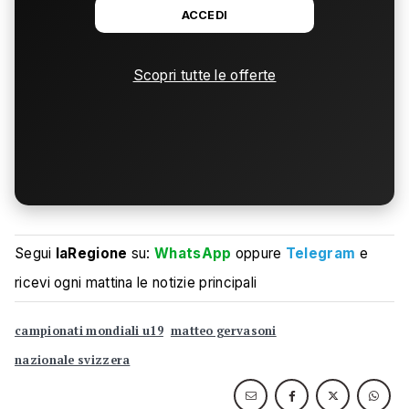
ACCEDI
Scopri tutte le offerte
Segui
laRegione
su:
WhatsApp
oppure
Telegram
e
ricevi ogni mattina le notizie principali
campionati mondiali u19
matteo gervasoni
nazionale svizzera