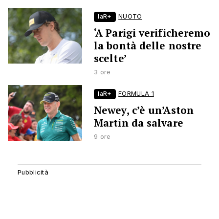
laR+
NUOTO
‘A Parigi verificheremo
la bontà delle nostre
scelte’
3 ore
laR+
FORMULA 1
Newey, c’è un’Aston
Martin da salvare
9 ore