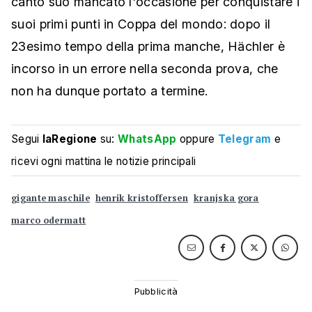
canto suo mancato l'occasione per conquistare i
suoi primi punti in Coppa del mondo: dopo il
23esimo tempo della prima manche, Hächler è
incorso in un errore nella seconda prova, che
non ha dunque portato a termine.
Segui
laRegione
su:
WhatsApp
oppure
Telegram
e
ricevi ogni mattina le notizie principali
gigante maschile
henrik kristoffersen
kranjska gora
marco odermatt