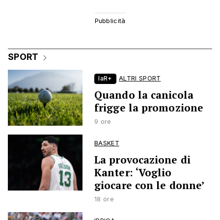
SPORT
laR+
ALTRI SPORT
Quando la canicola
frigge la promozione
9 ore
BASKET
La provocazione di
Kanter: ‘Voglio
giocare con le donne’
18 ore