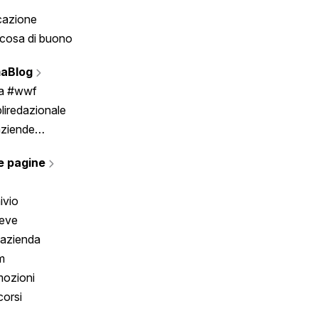
cazione
Tombola
cosa di buono
Fumetto
Vignette
aBlog
Scrivici
ia #wwf
liredazionale
aziende
rmano
e pagine
ivio
reve
 azienda
m
ozioni
orsi