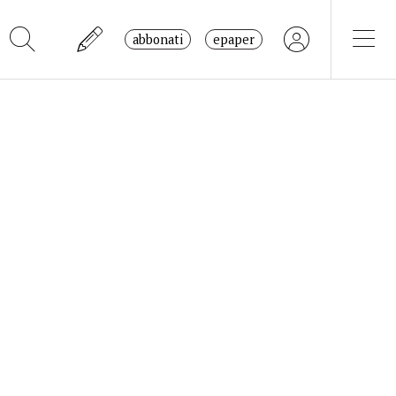
abbonati
epaper