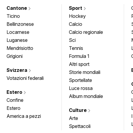
Cantone
Sport
Ticino
Hockey
Bellinzonese
Calcio
Locarnese
Calcio regionale
Luganese
Sci
Mendrisiotto
Tennis
Grigioni
Formula 1
Altri sport
Svizzera
Storie mondiali
Votazioni federali
Sportellate
Luce rossa
Estero
Album mondiale
Confine
Estero
Culture
America a pezzi
Arte
Spettacoli