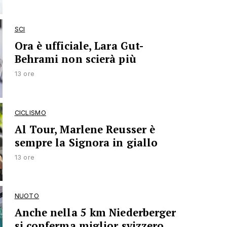
SCI
Ora è ufficiale, Lara Gut-
Behrami non scierà più
13 ore
CICLISMO
Al Tour, Marlene Reusser è
sempre la Signora in giallo
13 ore
NUOTO
Anche nella 5 km Niederberger
si conferma miglior svizzero