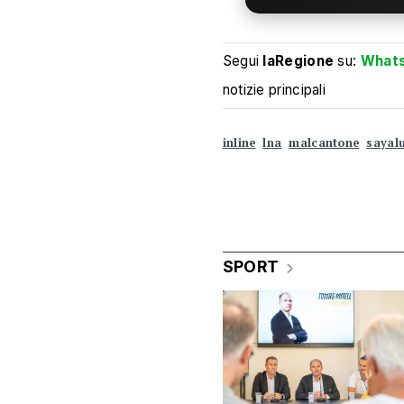
Segui
laRegione
su:
What
notizie principali
inline
lna
malcantone
sayal
SPORT