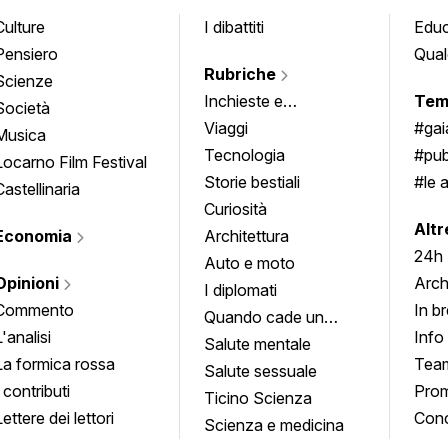
Culture
I dibattiti
Edu
Pensiero
Qual
Rubriche
Scienze
Inchieste e
Tem
Società
approfondimenti
Viaggi
#ga
Musica
Tecnologia
#pub
Locarno Film Festival
Storie bestiali
#le 
Castellinaria
Curiosità
info
Altr
Economia
Architettura
24h
Auto e moto
Opinioni
Arch
I diplomati
Commento
In b
Quando cade un
L'analisi
Info
quadro
Salute mentale
La formica rossa
Tea
Salute sessuale
I contributi
Prom
Ticino Scienza
Lettere dei lettori
Conc
Scienza e medicina