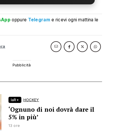
sApp
oppure
Telegram
e ricevi ogni mattina le
uca
laR+
HOCKEY
‘Ognuno di noi dovrà dare il
5% in più’
13 ore