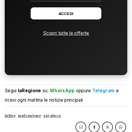
ACCEDI
Scopri tutte le offerte
Segui
laRegione
su:
WhatsApp
oppure
Telegram
e
ricevi ogni mattina le notizie principali
inline
malcantone
sayaluca