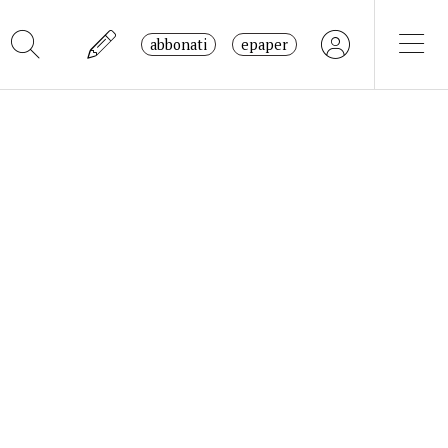
abbonati
epaper