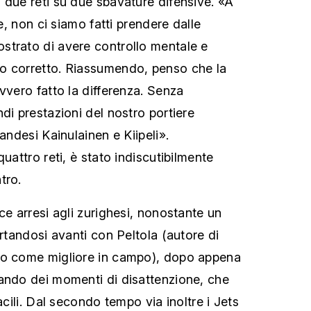
 due reti su due sbavature difensive. «A
te, non ci siamo fatti prendere dalle
strato di avere controllo mentale e
o corretto. Riassumendo, penso che la
vvero fatto la differenza. Senza
di prestazioni del nostro portiere
landesi Kainulainen e Kiipeli».
quattro reti, è stato indiscutibilmente
tro.
ce arresi agli zurighesi, nonostante un
ortandosi avanti con Peltola (autore di
to come migliore in campo), dopo appena
ando dei momenti di disattenzione, che
acili. Dal secondo tempo via inoltre i Jets