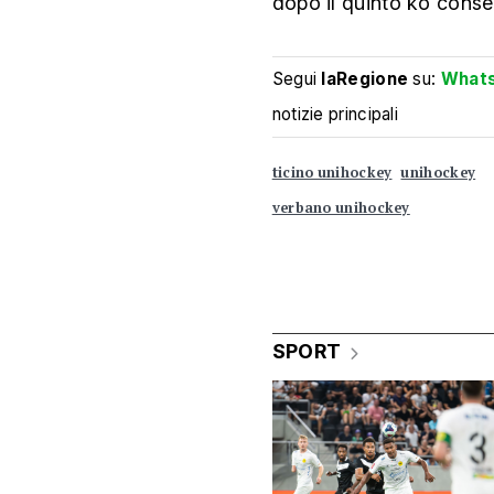
dopo il quinto ko conse
Segui
laRegione
su:
What
notizie principali
ticino unihockey
unihockey
verbano unihockey
SPORT