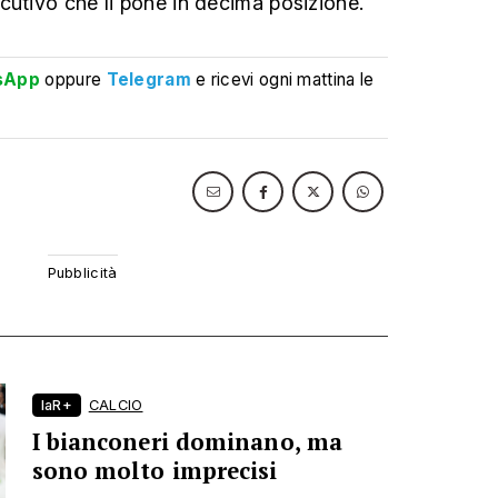
cutivo che li pone in decima posizione.
sApp
oppure
Telegram
e ricevi ogni mattina le
laR+
CALCIO
I bianconeri dominano, ma
sono molto imprecisi