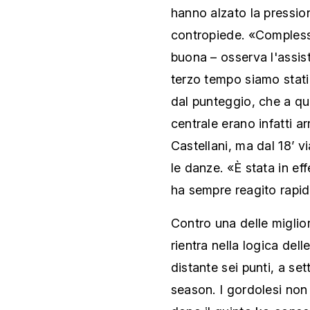
hanno alzato la pressio
contropiede. «Compless
buona – osserva l'assist
terzo tempo siamo stati
dal punteggio, che a qu
centrale erano infatti ar
Castellani, ma dal 18’ v
le danze. «È stata in eff
ha sempre reagito rapid
Contro una delle miglio
rientra nella logica dell
distante sei punti, a set
season. I gordolesi no