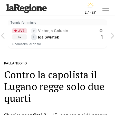
21° - 35°
Tennis femminile
0
Viktorija Golubic
LIVE
V
1
Iga Swiatek
S2
I
Sedicesimi di finale
PALLANUOTO
Contro la capolista il
Lugano regge solo due
quarti