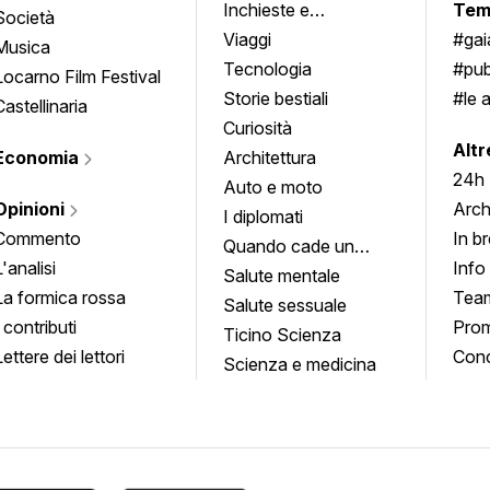
Inchieste e
Tem
Società
approfondimenti
Viaggi
#ga
Musica
Tecnologia
#pub
Locarno Film Festival
Storie bestiali
#le 
Castellinaria
Curiosità
info
Altr
Economia
Architettura
24h
Auto e moto
Opinioni
Arch
I diplomati
Commento
In b
Quando cade un
L'analisi
Info
quadro
Salute mentale
La formica rossa
Tea
Salute sessuale
I contributi
Prom
Ticino Scienza
Lettere dei lettori
Conc
Scienza e medicina