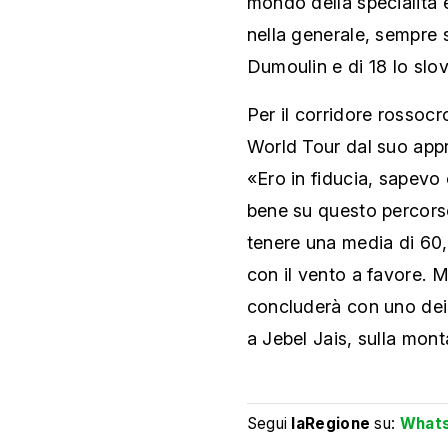
mondo della specialità 
nella generale, sempre 
Dumoulin e di 18 lo slo
Per il corridore rossocro
World Tour dal suo appro
«Ero in fiducia, sapevo
bene su questo percors
tenere una media di 60,
con il vento a favore. M
concluderà con uno dei d
a Jebel Jais, sulla mont
Segui
laRegione
su:
What