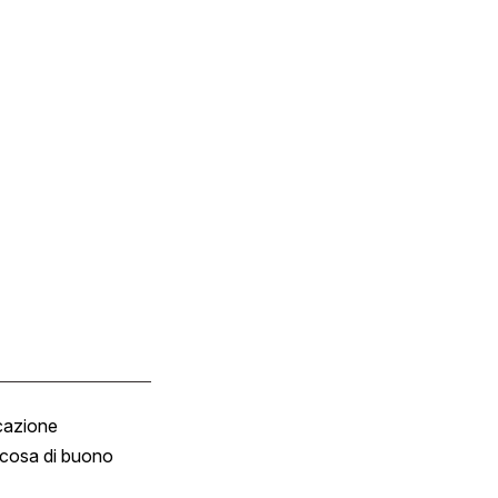
cazione
Tombola
cosa di buono
Fumetto
Vignette