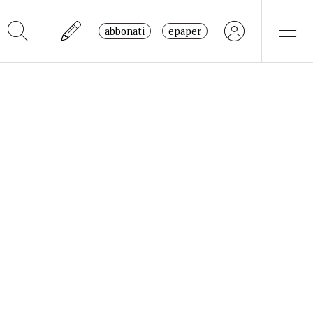
abbonati
epaper