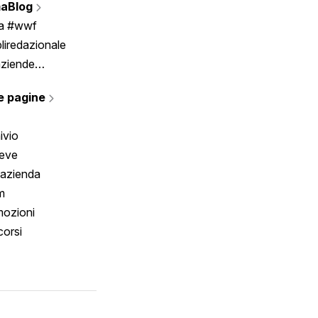
aBlog
Scrivici
ia #wwf
liredazionale
aziende
rmano
e pagine
ivio
reve
 azienda
m
ozioni
orsi