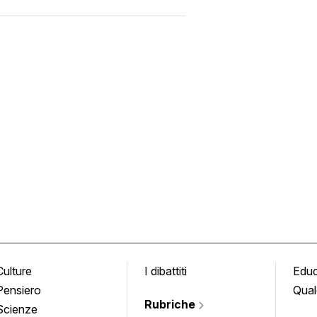
Culture
I dibattiti
Edu
Pensiero
Qual
Rubriche
Scienze