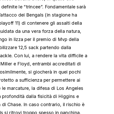
finite le “trincee”. Fondamentale sarà
d’attacco dei Bengals (in stagione ha
ayoff 11) di contenere gli assalti della
guidata da una vera forza della natura,
go in lizza per il premio di Mvp della
ilizzare 12,5 sack partendo dalla
ckle. Con lui, a rendere la vita difficile a
iller e Floyd, entrambi accreditati di
rosimilmente, si giocherà in quei pochi
otetto a sufficienza per permettere ai
re le marcature, la difesa di Los Angeles
 profondità dalla fisicità di Higgins e
di Chase. In caso contrario, il rischio è
s si ritrovi troppo spesso in panchina,