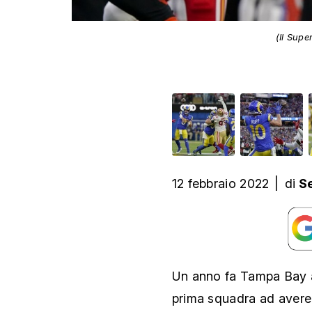
(Il Supe
12 febbraio 2022
|
di
Se
Un anno fa Tampa Bay a
prima squadra ad avere l