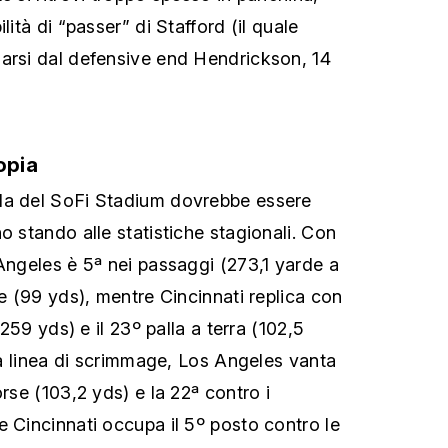
lità di “passer” di Stafford (il quale
arsi dal defensive end Hendrickson, 14
opia
da del SoFi Stadium dovrebbe essere
o stando alle statistiche stagionali. Con
 Angeles è 5ª nei passaggi (273,1 yarde a
se (99 yds), mentre Cincinnati replica con
 (259 yds) e il 23º palla a terra (102,5
lla linea di scrimmage, Los Angeles vanta
orse (103,2 yds) e la 22ª contro i
e Cincinnati occupa il 5º posto contro le