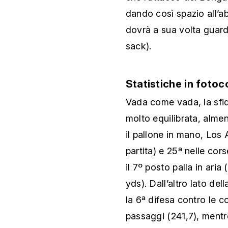
dando così spazio all’abi
dovrà a sua volta guard
sack).
Statistiche in fotoc
Vada come vada, la sfi
molto equilibrata, almen
il pallone in mano, Los
partita) e 25ª nelle cor
il 7º posto palla in aria
yds). Dall’altro lato de
la 6ª difesa contro le c
passaggi (241,7), mentr