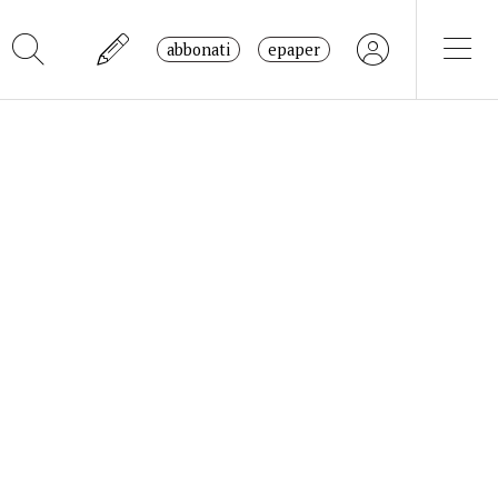
abbonati
epaper