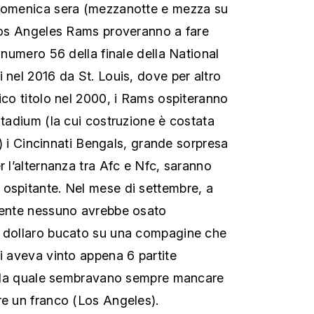
 Domenica sera (mezzanotte e mezza su
 Los Angeles Rams proveranno a fare
e numero 56 della finale della National
 nel 2016 da St. Louis, dove per altro
ico titolo nel 2000, i Rams ospiteranno
Stadium (la cui costruzione è costata
ri) i Cincinnati Bengals, grande sorpresa
r l’alternanza tra Afc e Nfc, saranno
ospitante. Nel mese di settembre, a
lmente nessuno avrebbe osato
o dollaro bucato su una compagine che
ni aveva vinto appena 6 partite
 alla quale sembravano sempre mancare
re un franco (Los Angeles).