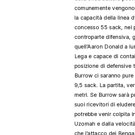
comunemente vengono de
la capacità della linea 
concesso 55 sack, nei pl
controparte difensiva, 
quell’Aaron Donald a lun
Lega e capace di contab
posizione di defensive ta
Burrow ci saranno pure M
9,5 sack. La partita, ve
metri. Se Burrow sarà pr
suoi ricevitori di elude
potrebbe venir colpita in
Uzomah e dalla velocità 
che l’attacco dei Bengal