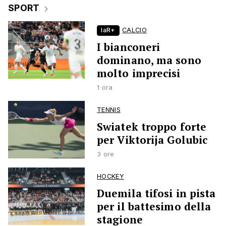
SPORT
laR+
CALCIO
I bianconeri
dominano, ma sono
molto imprecisi
1 ora
TENNIS
Swiatek troppo forte
per Viktorija Golubic
3 ore
HOCKEY
Duemila tifosi in pista
per il battesimo della
stagione