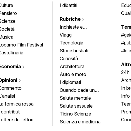
Culture
I dibattiti
Edu
Pensiero
Qual
Rubriche
Scienze
Inchieste e
Tem
Società
approfondimenti
Viaggi
#ga
Musica
Tecnologia
#pub
Locarno Film Festival
Storie bestiali
#le 
Castellinaria
Curiosità
info
Altr
Economia
Architettura
24h
Auto e moto
Opinioni
Arch
I diplomati
Commento
In b
Quando cade un
L'analisi
Info
quadro
Salute mentale
La formica rossa
Tea
Salute sessuale
I contributi
Prom
Ticino Scienza
Lettere dei lettori
Conc
Scienza e medicina