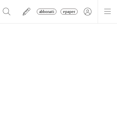
abbonati
epaper