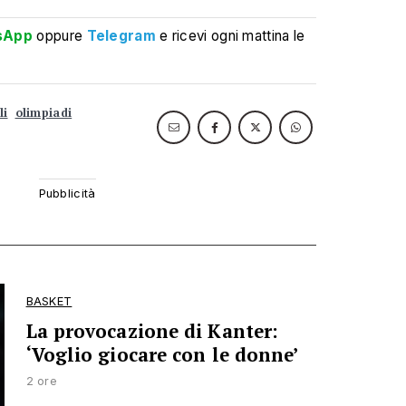
sApp
oppure
Telegram
e ricevi ogni mattina le
li
olimpiadi
BASKET
La provocazione di Kanter:
‘Voglio giocare con le donne’
2 ore