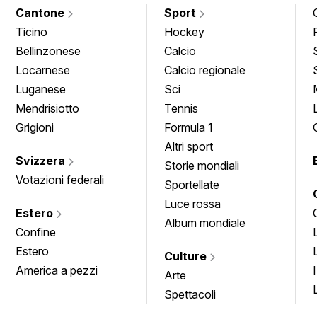
Cantone
Sport
Ticino
Hockey
Bellinzonese
Calcio
Locarnese
Calcio regionale
Luganese
Sci
Mendrisiotto
Tennis
Grigioni
Formula 1
Altri sport
Svizzera
Storie mondiali
Votazioni federali
Sportellate
Luce rossa
Estero
Album mondiale
Confine
Estero
Culture
America a pezzi
Arte
Spettacoli