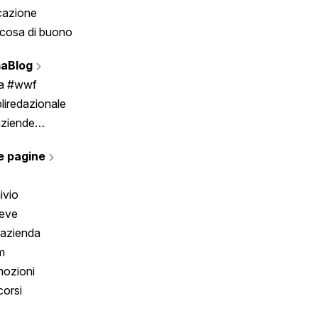
cazione
Tombola
cosa di buono
Fumetto
Vignette
aBlog
Scrivici
ia #wwf
liredazionale
aziende
rmano
e pagine
ivio
reve
 azienda
m
ozioni
orsi