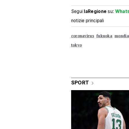
Segui
laRegione
su:
What
notizie principali
coronavirus
fukuoka
mondia
tokyo
SPORT