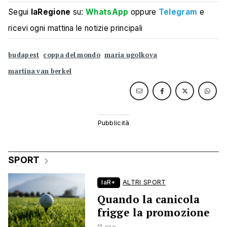
Segui
laRegione
su:
WhatsApp
oppure
Telegram
e
ricevi ogni mattina le notizie principali
budapest
coppa del mondo
maria ugolkova
martina van berkel
SPORT
laR+
ALTRI SPORT
Quando la canicola
frigge la promozione
11 ore