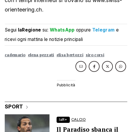
con i tempi intermedi si trovano su www.swiss-
orienteering.ch.
Segui
laRegione
su:
WhatsApp
oppure
Telegram
e
ricevi ogni mattina le notizie principali
cademario
elena pezzati
elisa bertozzi
siro corsi
SPORT
laR+
CALCIO
Il Paradiso sbanca il