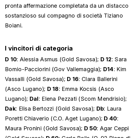
pronta affermazione completata da un distacco
sostanzioso sul compagno di società Tiziano
Boiani.
I vincitori di categoria
D 10
: Alessia Asmus (Gold Savosa);
D 12
: Sara
Bomio-Pacciorini (Gov Vallemaggia);
D14
: Kim
Vassalli (Gold Savosa);
D 16
: Clara Ballerini
(Asco Lugano);
D 18
: Emma Kocsis (Asco
Lugano);
Dal
: Elena Pezzati (Scom Mendrisio);
Dak
: Elisa Bertozzi (Gold Savosa);
Db
: Laura
Poretti Chiaverio (C.O. Aget Lugano);
D 40
:
Maura Pronini (Gold Savosa);
D 50
: Agar Ceppi