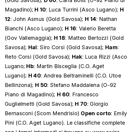
(Gold Savosa);
D 60
: Carla Bolis (O-92 Piano di
Magadino);
H 10
: Luca Turrini (Asco Lugano);
H
12
: John Asmus (Gold Savosa);
H 14
: Nathan
Bianchi (Asco Lugano);
H 16
: Valerio Beretta
(Gov Vallemaggia);
H 18
: Matteo Bertozzi (Gold
Savosa);
Hal
: Siro Corsi (Gold Savosa);
Ham
:
Reto Corsi (Gold Savosa);
Hak
: Luca Rizzi (Asco
Lugano;
Hb
: Martin Bisceglia (C.O. Aget
Lugano);
H 40
: Andrea Beltraminelli (C.O. Utoe
Bellinzona);
H 50
: Stefano Maddalena (O-92
Piano di Magadino);
H 60
: Francesco
Guglielmetti (Gold Savosa);
H 70
: Giorgio
Bernasconi (Scom Mendrisio)
Open corto
: Emily
Pini (C.O. Aget Lugano). Le classifiche complete