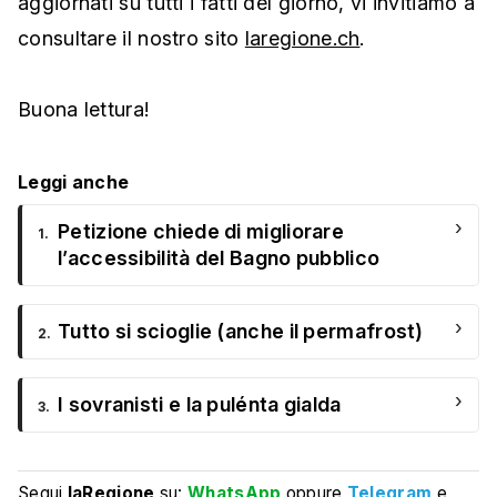
aggiornati su tutti i fatti del giorno, vi invitiamo a
consultare il nostro sito
laregione.ch
.
Buona lettura!
Leggi anche
›
Petizione chiede di migliorare
1.
l’accessibilità del Bagno pubblico
›
Tutto si scioglie (anche il permafrost)
2.
›
I sovranisti e la pulénta gialda
3.
Segui
laRegione
su:
WhatsApp
oppure
Telegram
e