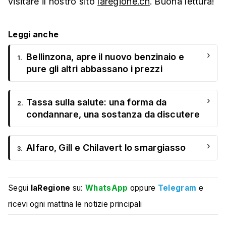
visitare il nostro sito
laregione.ch
. Buona lettura!
Leggi anche
›
Bellinzona, apre il nuovo benzinaio e
1.
pure gli altri abbassano i prezzi
›
Tassa sulla salute: una forma da
2.
condannare, una sostanza da discutere
›
Alfaro, Gill e Chilavert lo smargiasso
3.
Segui
laRegione
su:
WhatsApp
oppure
Telegram
e
ricevi ogni mattina le notizie principali