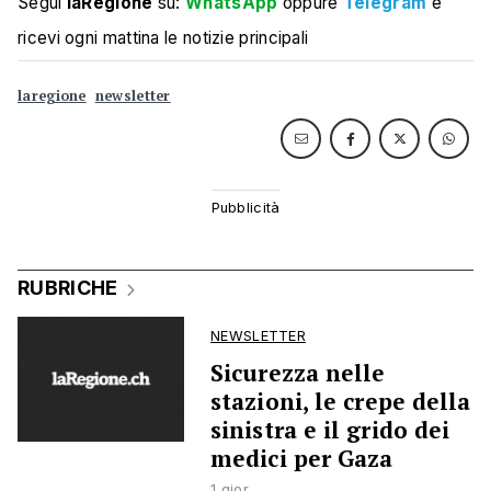
Segui
laRegione
su:
WhatsApp
oppure
Telegram
e
ricevi ogni mattina le notizie principali
laregione
newsletter
RUBRICHE
NEWSLETTER
Sicurezza nelle
stazioni, le crepe della
sinistra e il grido dei
medici per Gaza
1 gior