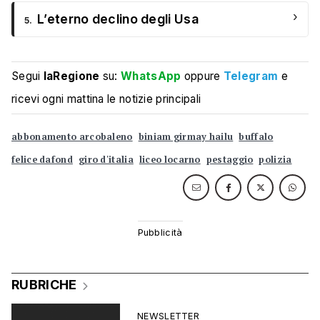
›
L’eterno declino degli Usa
5.
Segui
laRegione
su:
WhatsApp
oppure
Telegram
e
ricevi ogni mattina le notizie principali
abbonamento arcobaleno
biniam girmay hailu
buffalo
felice dafond
giro d'italia
liceo locarno
pestaggio
polizia
RUBRICHE
NEWSLETTER