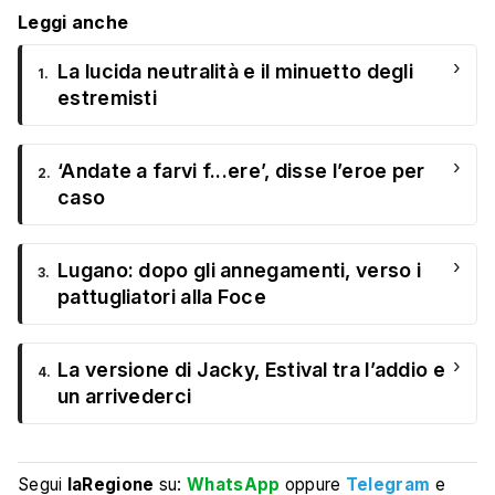
Leggi anche
›
La lucida neutralità e il minuetto degli
1.
estremisti
›
‘Andate a farvi f...ere’, disse l’eroe per
2.
caso
›
Lugano: dopo gli annegamenti, verso i
3.
pattugliatori alla Foce
›
La versione di Jacky, Estival tra l’addio e
4.
un arrivederci
Segui
laRegione
su:
WhatsApp
oppure
Telegram
e