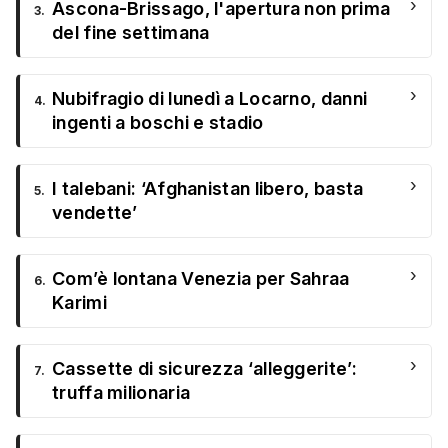
›
Ascona-Brissago, l'apertura non prima
3.
del fine settimana
›
Nubifragio di lunedì a Locarno, danni
4.
ingenti a boschi e stadio
›
I talebani: ‘Afghanistan libero, basta
5.
vendette’
›
Com’è lontana Venezia per Sahraa
6.
Karimi
›
Cassette di sicurezza ‘alleggerite’:
7.
truffa milionaria