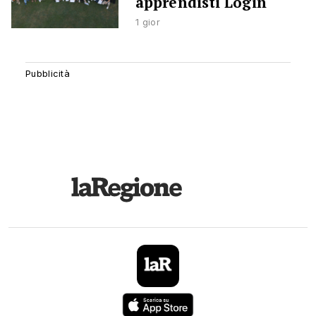
apprendisti Login
1 gior