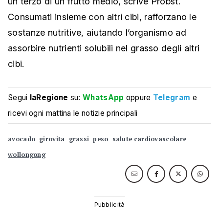
un terzo di un frutto medio, scrive Probst.
Consumati insieme con altri cibi, rafforzano le
sostanze nutritive, aiutando l’organismo ad
assorbire nutrienti solubili nel grasso degli altri
cibi.
Segui
laRegione
su:
WhatsApp
oppure
Telegram
e
ricevi ogni mattina le notizie principali
avocado
girovita
grassi
peso
salute cardiovascolare
wollongong