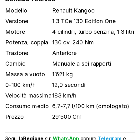
Modello
Renault Kangoo
Versione
1.3 TCe 130 Edition One
Motore
4 cilindri, turbo benzina, 1.3 litri
Potenza, coppia
130 cv, 240 Nm
Trazione
Anteriore
Cambio
Manuale a sei rapporti
Massa a vuoto
1’621 kg
0-100 km/h
12,9 secondi
Velocità massima
183 km/h
Consumo medio
6,7-7,7 l/100 km (omologato)
Prezzo
29’500 Chf
Segui
laRegione
su:
WhatsApp
oppure
Telegram
e